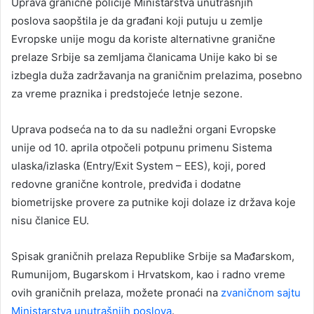
Uprava granične policije Ministarstva unutrašnjih
poslova saopštila je da građani koji putuju u zemlje
Evropske unije mogu da koriste alternativne granične
prelaze Srbije sa zemljama članicama Unije kako bi se
izbegla duža zadržavanja na graničnim prelazima, posebno
za vreme praznika i predstojeće letnje sezone.
Uprava podseća na to da su nadležni organi Evropske
unije od 10. aprila otpočeli potpunu primenu Sistema
ulaska/izlaska (Entry/Exit System – EES), koji, pored
redovne granične kontrole, predviđa i dodatne
biometrijske provere za putnike koji dolaze iz država koje
nisu članice EU.
Spisak graničnih prelaza Republike Srbije sa Mađarskom,
Rumunijom, Bugarskom i Hrvatskom, kao i radno vreme
ovih graničnih prelaza, možete pronaći na
zvaničnom sajtu
Ministarstva unutrašnjih poslova
.