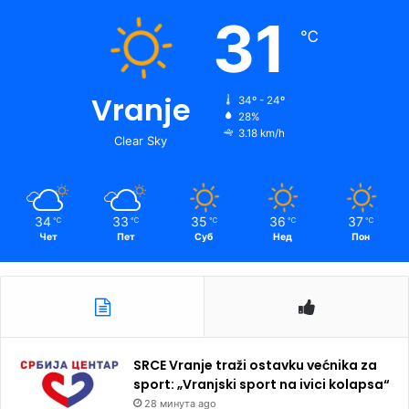
31
℃
Vranje
34º - 24º
28%
3.18 km/h
Clear Sky
34
33
35
36
37
℃
℃
℃
℃
℃
Чет
Пет
Суб
Нед
Пон
SRCE Vranje traži ostavku većnika za
sport: „Vranjski sport na ivici kolapsa“
28 минута ago