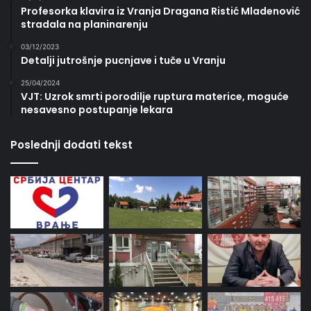
Profesorka klavira iz Vranja Dragana Ristić Mladenović
stradala na planinarenju
03/12/2023
Detalji jutrošnje pucnjave i tuče u Vranju
25/04/2024
VJT: Uzrok smrti porodilje ruptura materice, moguće
nesavesno postupanje lekara
Poslednji dodati tekst