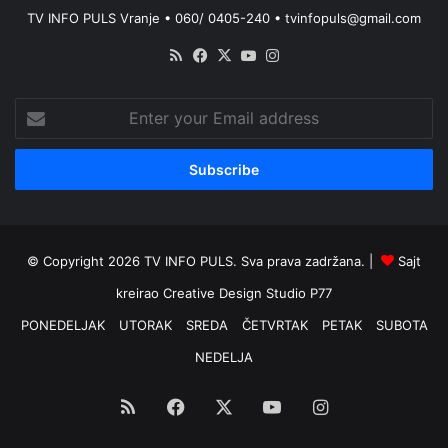
TV INFO PULS Vranje • 060/ 0405-240 • tvinfopuls@gmail.com
RSS
Facebook
X
YouTube
Instagram
Enter
your
Email
address
© Copyright 2026 TV INFO PULS. Sva prava zadržana. |
Sajt
kreirao
Creative Design Studio P77
PONEDELJAK
UTORAK
SREDA
ČETVRTAK
PETAK
SUBOTA
NEDELJA
RSS
Facebook
X
YouTube
Instagram