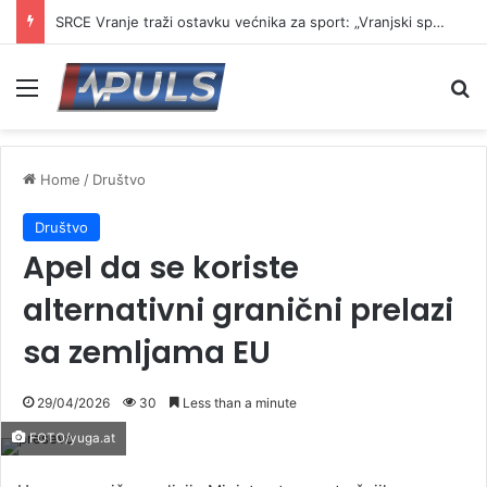
SRCE Vranje traži ostavku većnika za sport: „Vranjski sport na ivici kolapsa“
Menu
Se
Home
/
Društvo
Društvo
Apel da se koriste
alternativni granični prelazi
sa zemljama EU
29/04/2026
30
Less than a minute
FOTO/yuga.at