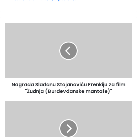
Nagrada Slađanu Stojanoviću Frenkiju za film
"Žudnja (Đurđevdanske mantafe)"