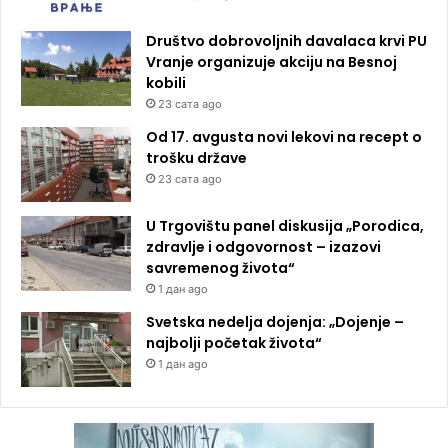
Društvo dobrovoljnih davalaca krvi PU
Vranje organizuje akciju na Besnoj
kobili
23 сата ago
Od 17. avgusta novi lekovi na recept o
trošku države
23 сата ago
U Trgovištu panel diskusija „Porodica,
zdravlje i odgovornost – izazovi
savremenog života“
1 дан ago
Svetska nedelja dojenja: „Dojenje –
najbolji početak života“
1 дан ago