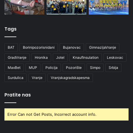
Tags
BAT
Borinipozorisnidani
Bujanovac
GimnazijaVranje
GradVranje
Hronika
Jotel
KnaufInsulation
Leskovac
MaxBet
MUP
Policija
Pozorište
Simpo
Srbija
Surdulica
Vranje
Vranjskagradskapesma
Pratite nas
Error Can not Get Posts, Incorrect account info.