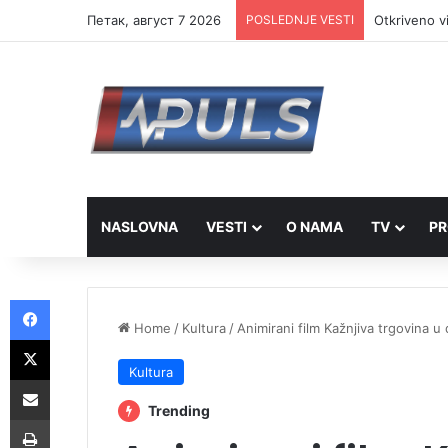
Петак, август 7 2026
POSLEDNJE VESTI
Otkriveno v
NASLOVNA
VESTI
O NAMA
TV
PR
Facebook
Home
/
Kultura
/
Animirani film Kažnjiva trgovina 
X
Kultura
Share via Email
Trending
Print