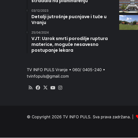
stradala na planinarenju
03/12/2023
Detalji jutrošnje pucnjave i tuče u
Vranju
25/04/2024
VJT: Uzrok smrti porodilje ruptura
materice, moguće nesavesno
postupanje lekara
TV INFO PULS Vranje • 060/ 0405-240 •
tvinfopuls@gmail.com
RSS
Facebook
X
YouTube
Instagram
© Copyright 2026 TV INFO PULS. Sva prava zadržana. |