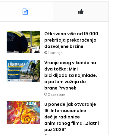
Otkriveno više od 19.000
prekršaja prekoračenja
dozvoljene brzine
1 сат ago
Vranje ovog vikenda na
dva točka: Mini
biciklijada za najmlađe,
a potom vožnja do
brane Prvonek
2 сата ago
U ponedeljak otvaranje
16. Internacionalne
dečije radionice
animiranog filma ,,Zlatni
puž 2026“