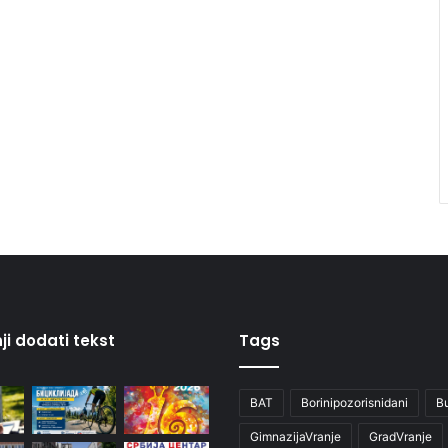
ji dodati tekst
Tags
BAT
Borinipozorisnidani
B
GimnazijaVranje
GradVranje