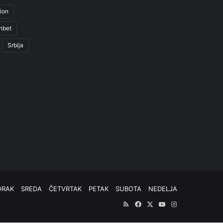
ion
nbet
Srbija
ORAK
SREDA
ČETVRTAK
PETAK
SUBOTA
NEDELJA
RSS
Facebook
X
YouTube
Instagram