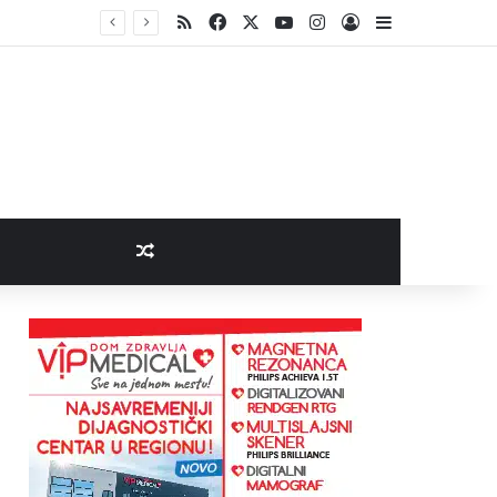
RSS
Facebook
X
YouTube
Instagram
Log In
Sidebar
Random Article