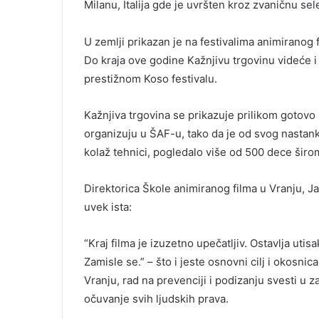
Milanu, Italija gde je uvršten kroz zvaničnu sel
U zemlji prikazan je na festivalima animiranog
Do kraja ove godine Kažnjivu trgovinu videće i
prestižnom Koso festivalu.
Kažnjiva trgovina se prikazuje prilikom gotovo
organizuju u ŠAF-u, tako da je od svog nastanka
kolaž tehnici, pogledalo više od 500 dece širom
Direktorica Škole animiranog filma u Vranju, Ja
uvek ista:
“Kraj filma je izuzetno upečatljiv. Ostavlja utis
Zamisle se.” – što i jeste osnovni cilj i okosni
Vranju, rad na prevenciji i podizanju svesti u 
očuvanje svih ljudskih prava.