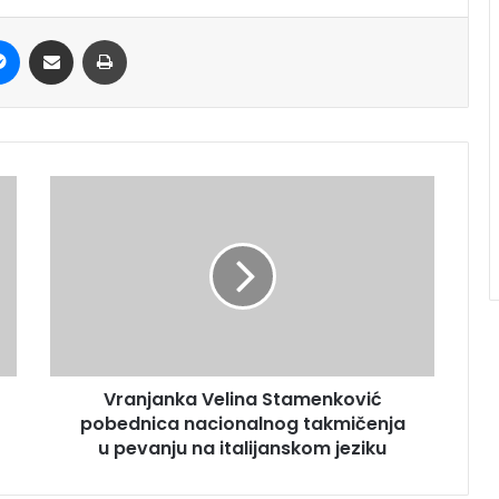
it
Messenger
Share via Email
Print
Vranjanka Velina Stamenković
pobednica nacionalnog takmičenja
u pevanju na italijanskom jeziku