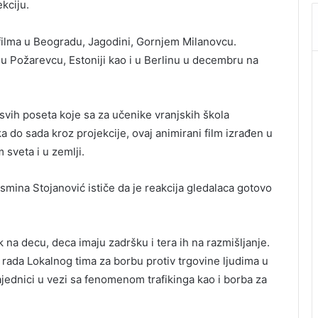
ekciju.
 filma u Beogradu, Jagodini, Gornjem Milanovcu.
 u Požarevcu, Estoniji kao i u Berlinu u decembru na
 svih poseta koje sa za učenike vranjskih škola
 do sada kroz projekcije, ovaj animirani film izrađen u
 sveta i u zemlji.
smina Stojanović ističe da je reakcija gledalaca gotovo
ak na decu, deca imaju zadršku i tera ih na razmišljanje.
ca rada Lokalnog tima za borbu protiv trgovine ljudima u
zajednici u vezi sa fenomenom trafikinga kao i borba za