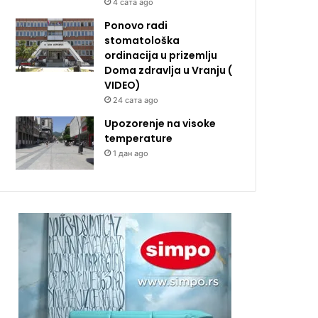
4 сата ago
Ponovo radi
stomatološka
ordinacija u prizemlju
Doma zdravlja u Vranju (
VIDEO)
24 сата ago
Upozorenje na visoke
temperature
1 дан ago