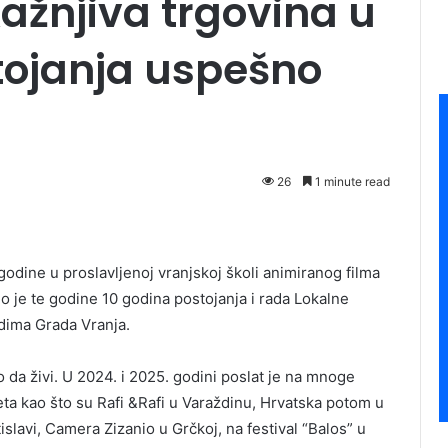
Kažnjiva trgovina u
tojanja uspešno
26
1 minute read
godine u proslavljenoj vranjskoj školi animiranog filma
o je te godine 10 godina postojanja i rada Lokalne
udima Grada Vranja.
 da živi. U 2024. i 2025. godini poslat je na mnoge
eta kao što su Rafi &Rafi u Varaždinu, Hrvatska potom u
tislavi, Camera Zizanio u Grčkoj, na festival “Balos” u