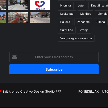
Hronika
Jotel
KnaufInsulat
Leskovac
MaxBet
Meridia
Policija
Pozorište
Simpo
Surdulica
Vranje
Vranjskagradskapesma
Enter
your
Email
address
Sajt kreirao
Creative Design Studio P77
PONEDELJAK
UT