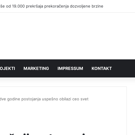
iše od 19.000 prekršaja prekoračenja dozvoljene brzine
OJEKTI
MARKETING
IMPRESSUM
KONTAKT
u dve godine postojanja uspešno obilazi ceo svet