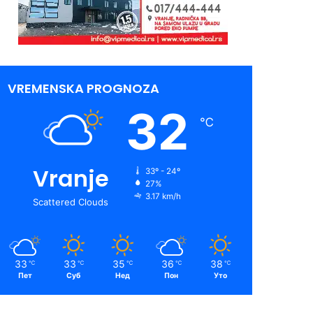
VREMENSKA PROGNOZA
32
℃
Vranje
33º - 24º
27%
3.17 km/h
Scattered Clouds
33
33
35
36
38
℃
℃
℃
℃
℃
Пет
Суб
Нед
Пон
Уто