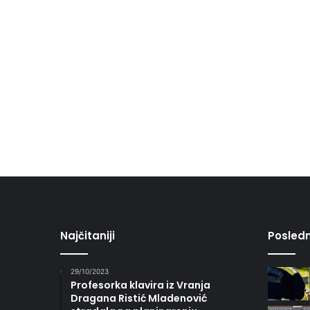
Najčitaniji
Posledn
29/10/2023
Profesorka klavira iz Vranja
Dragana Ristić Mladenović