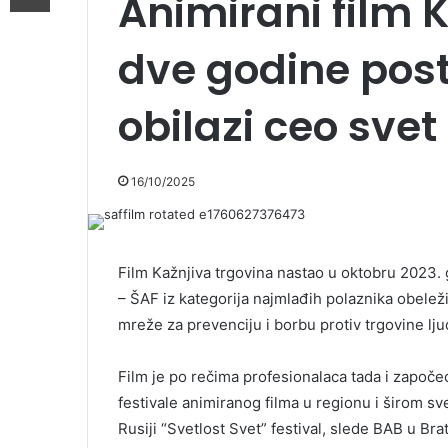
Animirani film 
dve godine pos
obilazi ceo svet
16/10/2025
Film Kažnjiva trgovina nastao u oktobru 2023. 
– ŠAF iz kategorija najmlađih polaznika obeleži
mreže za prevenciju i borbu protiv trgovine lj
Film je po rečima profesionalaca tada i započeo
festivale animiranog filma u regionu i širom sv
Rusiji “Svetlost Svet” festival, slede BAB u Bra