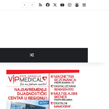
RSS
Facebook
X
YouTube
Instagram
Log In
Sidebar
Random Article