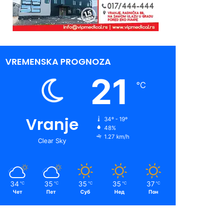
VREMENSKA PROGNOZA
21
℃
Vranje
34º - 19º
48%
1.27 km/h
Clear Sky
34
35
35
35
37
℃
℃
℃
℃
℃
Чет
Пет
Суб
Нед
Пон