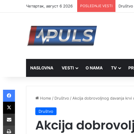
Четвртак, август 6 2026
POSLEDNJE VESTI
Društvo 
NASLOVNA
VESTI
O NAMA
TV
PR
Facebook
Home
/
Društvo
/
Akcija dobrovoljnog davanja krvi 
X
Društvo
Share via Email
Akcija dobrovol
Print