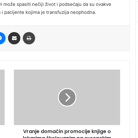
i može spasiti nečiji život i podsećaju da su ovakve
 i pacijente kojima je transfuzija neophodna.
it
Messenger
Share via Email
Print
Vranje domaćin promocije knjige o