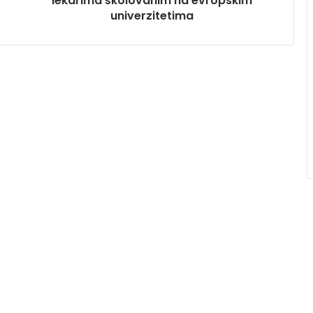
lekarima školovanim na evropskim
univerzitetima