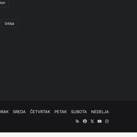
ion
Srbija
ORAK
SREDA
ČETVRTAK
PETAK
SUBOTA
NEDELJA
RSS
Facebook
X
YouTube
Instagram