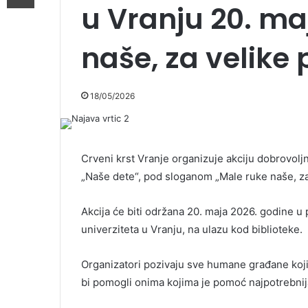
u Vranju 20. ma
naše, za velike
18/05/2026
Crveni krst Vranje organizuje akciju dobrovol
„Naše dete“, pod sloganom „Male ruke naše, za
Akcija će biti održana 20. maja 2026. godine u
univerziteta u Vranju, na ulazu kod biblioteke.
Organizatori pozivaju sve humane građane koji 
bi pomogli onima kojima je pomoć najpotrebnij