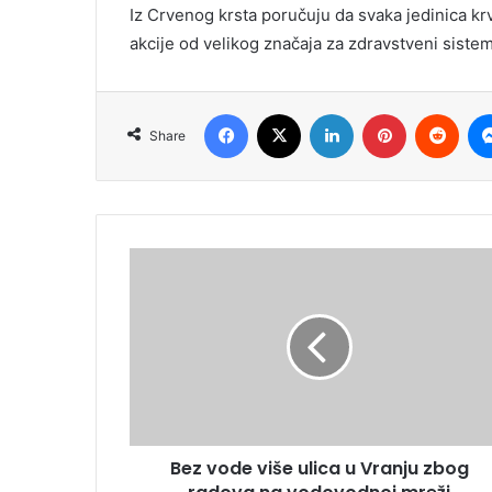
Iz Crvenog krsta poručuju da svaka jedinica krv
akcije od velikog značaja za zdravstveni sistem
Facebook
X
LinkedIn
Pinterest
Redd
Share
Bez vode više ulica u Vranju zbog