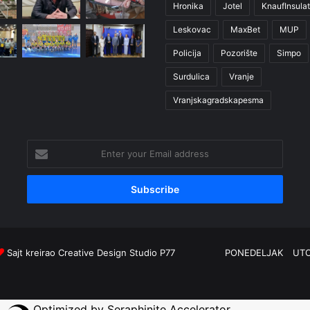
Hronika
Jotel
KnaufInsulat
Leskovac
MaxBet
MUP
Policija
Pozorište
Simpo
Surdulica
Vranje
Vranjskagradskapesma
Enter
your
Email
address
Sajt kreirao
Creative Design Studio P77
PONEDELJAK
UT
Optimized by Seraphinite Accelerator