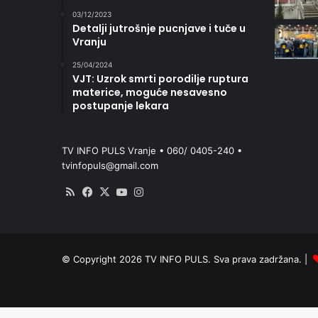
03/12/2023
Detalji jutrošnje pucnjave i tuče u
Vranju
25/04/2024
VJT: Uzrok smrti porodilje ruptura
materice, moguće nesavesno
postupanje lekara
TV INFO PULS Vranje • 060/ 0405-240 •
tvinfopuls@gmail.com
RSS
Facebook
X
YouTube
Instagram
© Copyright 2026 TV INFO PULS. Sva prava zadržana. |