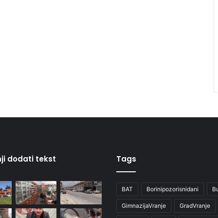
ji dodati tekst
Tags
BAT
Borinipozorisnidani
B
GimnazijaVranje
GradVranje