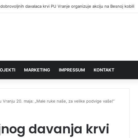
dobrovoljnih davalaca krvi PU Vranje organizuje akciju na Besnoj kobili
OJEKTI
MARKETING
IMPRESSUM
KONTAKT
u Vranju 20. maja: „Male ruke naše, za velike podvige vaše!“
jnog davanja krvi