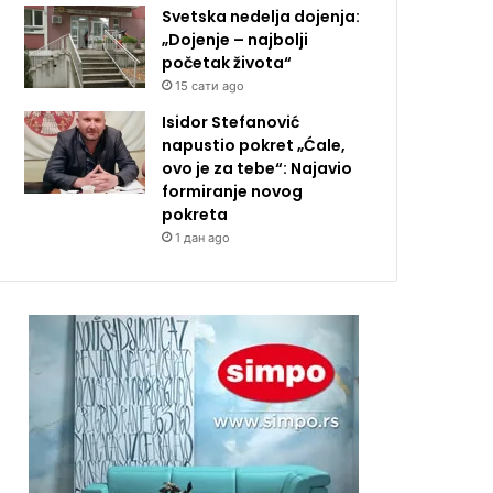
Svetska nedelja dojenja:
„Dojenje – najbolji
početak života“
15 сати ago
Isidor Stefanović
napustio pokret „Ćale,
ovo je za tebe“: Najavio
formiranje novog
pokreta
1 дан ago