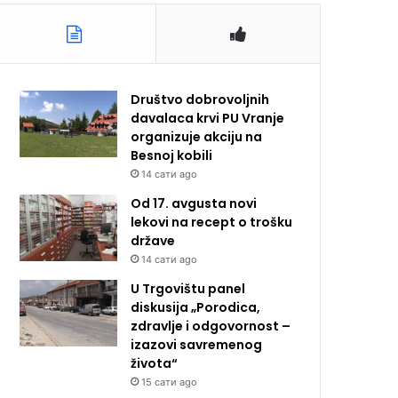
Društvo dobrovoljnih
davalaca krvi PU Vranje
organizuje akciju na
Besnoj kobili
14 сати ago
Od 17. avgusta novi
lekovi na recept o trošku
države
14 сати ago
U Trgovištu panel
diskusija „Porodica,
zdravlje i odgovornost –
izazovi savremenog
života“
15 сати ago