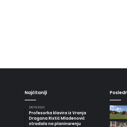
Najčitaniji
Posledn
29/10/2023
Profesorka klavira iz Vranja
Dragana Ristić Mladenović
stradala na planinarenju