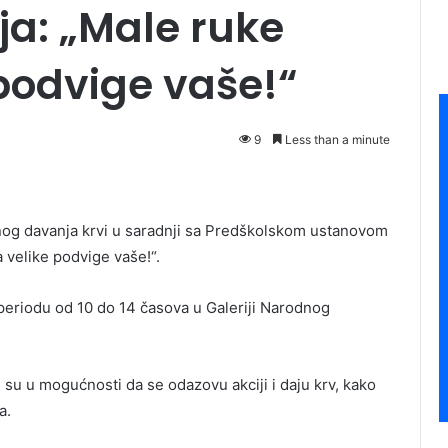
ja: „Male ruke
 podvige vaše!“
9
Less than a minute
jnog davanja krvi u saradnji sa Predškolskom ustanovom
 velike podvige vaše!“.
 periodu od 10 do 14 časova u Galeriji Narodnog
su u mogućnosti da se odazovu akciji i daju krv, kako
a.