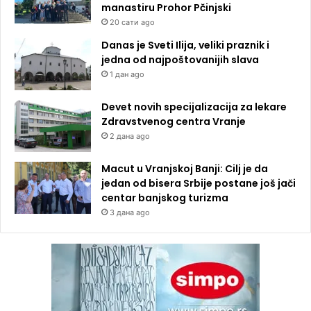
manastiru Prohor Pčinjski
20 сати ago
Danas je Sveti Ilija, veliki praznik i
jedna od najpoštovanijih slava
1 дан ago
Devet novih specijalizacija za lekare
Zdravstvenog centra Vranje
2 дана ago
Macut u Vranjskoj Banji: Cilj je da
jedan od bisera Srbije postane još jači
centar banjskog turizma
3 дана ago