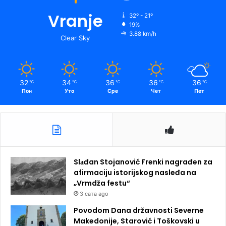
Vranje
32º - 21º
19%
3.88 km/h
Clear Sky
32
34
36
36
36
℃
℃
℃
℃
℃
Пон
Уто
Сре
Чет
Пет
Slаđan Stojanović Frenki nagrađen za
afirmaciju istorijskog nasleđa na
„Vrmdža festu“
3 сата ago
Povodom Dana državnosti Severne
Makedonije, Starović i Toškovski u