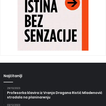
Najčitaniji
29/10/2023
Profesorka klavira iz Vranja Dragana Ristić Mladenović
stradala na planinarenju
03/12/2023