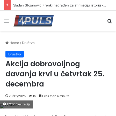
Slаđan Stojanović Frenki nagrađen za afirmaciju istorijskog nasleđa na „Vrmdža festu“
Menu
Se
Home
/
Društvo
Društvo
Akcija dobrovoljnog
davanja krvi u četvrtak 25.
decembra
23/12/2025
15
Less than a minute
FOTO/Ilustracija