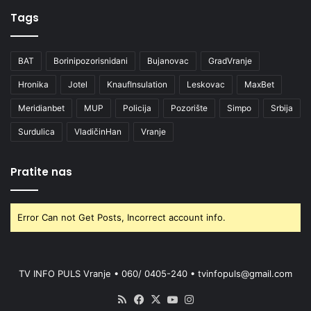
Tags
BAT
Borinipozorisnidani
Bujanovac
GradVranje
Hronika
Jotel
KnaufInsulation
Leskovac
MaxBet
Meridianbet
MUP
Policija
Pozorište
Simpo
Srbija
Surdulica
VladičinHan
Vranje
Pratite nas
Error Can not Get Posts, Incorrect account info.
TV INFO PULS Vranje • 060/ 0405-240 • tvinfopuls@gmail.com
RSS
Facebook
X
YouTube
Instagram