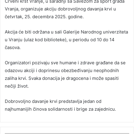
Crveni krst Vranje, u saradnji sa Savezom za sport grada
Vranja, organizuje akciju dobrovoljnog davanja krvi u
četvrtak, 25. decembra 2025. godine.
Akcija će biti održana u sali Galerije Narodnog univerziteta
u Vranju (ulaz kod biblioteke), u periodu od 10 do 14
časova.
Organizatori pozivaju sve humane i zdrave građane da se
odazovu akciji i doprinesu obezbeđivanju neophodnih
zaliha krvi. Svaka donacija je dragocena i može spasiti
nečiji život.
Dobrovoljno davanje krvi predstavlja jedan od
najhumanijih činova solidarnosti i brige za zajednicu.