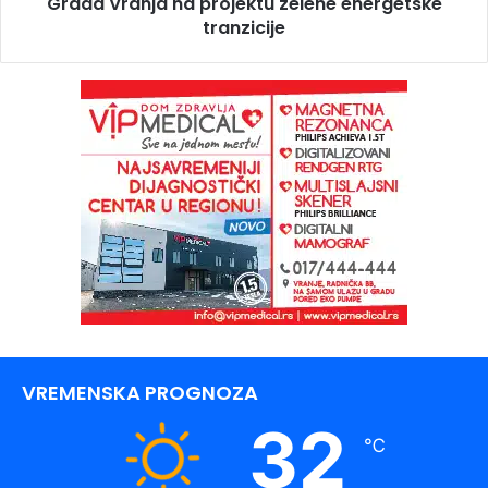
Grada Vranja na projektu zelene energetske
tranzicije
VREMENSKA PROGNOZA
32
℃