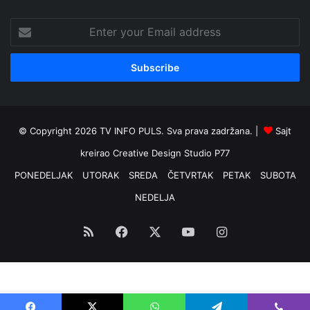
Enter
your
Email
address
© Copyright 2026 TV INFO PULS. Sva prava zadržana. |
Sajt
kreirao
Creative Design Studio P77
PONEDELJAK
UTORAK
SREDA
ČETVRTAK
PETAK
SUBOTA
NEDELJA
RSS
Facebook
X
YouTube
Instagram
Optimized by Seraphinite Accelerator