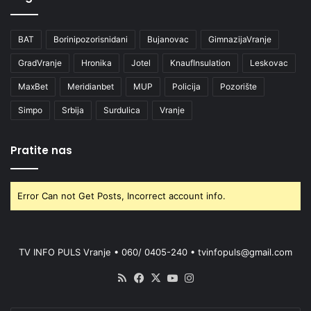
BAT
Borinipozorisnidani
Bujanovac
GimnazijaVranje
GradVranje
Hronika
Jotel
KnaufInsulation
Leskovac
MaxBet
Meridianbet
MUP
Policija
Pozorište
Simpo
Srbija
Surdulica
Vranje
Pratite nas
Error Can not Get Posts, Incorrect account info.
TV INFO PULS Vranje • 060/ 0405-240 • tvinfopuls@gmail.com
RSS
Facebook
X
YouTube
Instagram