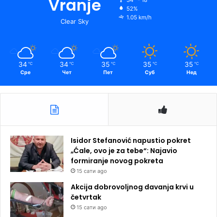
Vranje
52%
1.05 km/h
Clear Sky
34
34
35
35
35
℃
℃
℃
℃
℃
Сре
Чет
Пет
Суб
Нед
Isidor Stefanović napustio pokret
„Ćale, ovo je za tebe“: Najavio
formiranje novog pokreta
15 сати ago
Akcija dobrovoljnog davanja krvi u
četvrtak
15 сати ago