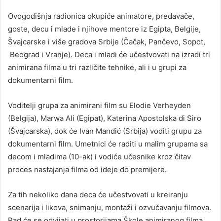
Ovogodišnja radionica okupiće animatore, predavače,
goste, decu i mlade i njihove mentore iz Egipta, Belgije,
Švajcarske i više gradova Srbije (Čačak, Pančevo, Sopot,
Beograd i Vranje). Deca i mladi će učestvovati na izradi tri
animirana filma u tri različite tehnike, ali i u grupi za
dokumentarni film.
Voditelji grupa za animirani film su Elodie Verheyden
(Belgija), Marwa Ali (Egipat), Katerina Apostolska di Siro
(Švajcarska), dok će Ivan Mandić (Srbija) voditi grupu za
dokumentarni film. Umetnici će raditi u malim grupama sa
decom i mladima (10-ak) i vodiće učesnike kroz čitav
proces nastajanja filma od ideje do premijere.
Za tih nekoliko dana deca će učestvovati u kreiranju
scenarija i likova, snimanju, montaži i ozvučavanju filmova.
Rad će se odvijati u prostorijama Škole animiranog filma.