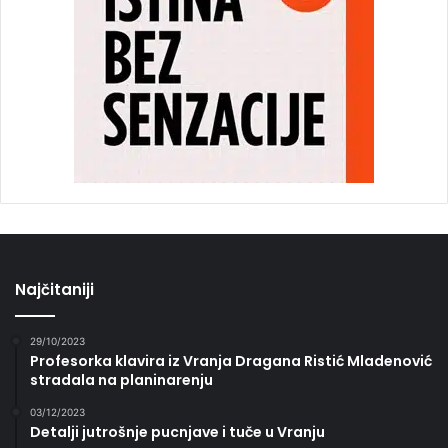
Najčitaniji
29/10/2023
Profesorka klavira iz Vranja Dragana Ristić Mladenović
stradala na planinarenju
03/12/2023
Detalji jutrošnje pucnjave i tuče u Vranju