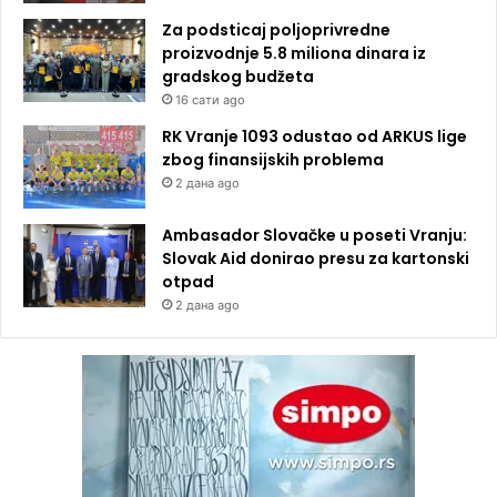
Za podsticaj poljoprivredne
proizvodnje 5.8 miliona dinara iz
gradskog budžeta
16 сати ago
RK Vranje 1093 odustao od ARKUS lige
zbog finansijskih problema
2 дана ago
Ambasador Slovačke u poseti Vranju:
Slovak Aid donirao presu za kartonski
otpad
2 дана ago