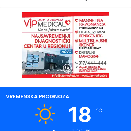
VREMENSKA PROGNOZA
18
℃
34º - 18º