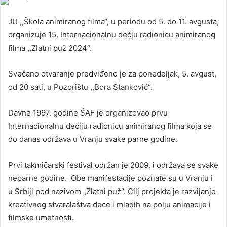
JU ,,Škola animiranog filma“, u periodu od 5. do 11. avgusta,
organizuje 15. Internacionalnu dečju radionicu animiranog
filma ,,Zlatni puž 2024“.
Svečano otvaranje predviđeno je za ponedeljak, 5. avgust,
od 20 sati, u Pozorištu ,,Bora Stanković“.
Davne 1997. godine ŠAF je organizovao prvu
Internacionalnu dečiju radionicu animiranog filma koja se
do danas održava u Vranju svake parne godine.
Prvi takmičarski festival održan je 2009. i održava se svake
neparne godine. Obe manifestacije poznate su u Vranju i
u Srbiji pod nazivom „Zlatni puž“. Cilj projekta je razvijanje
kreativnog stvaralaštva dece i mladih na polju animacije i
filmske umetnosti.