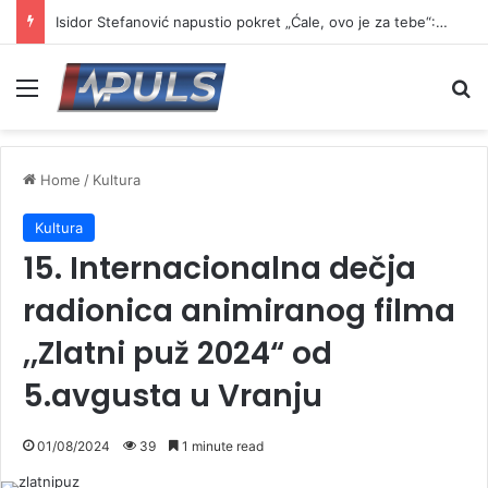
Isidor Stefanović napustio pokret „Ćale, ovo je za tebe“: Najavio formiranje novog pokreta
Menu
Se
Home
/
Kultura
Kultura
15. Internacionalna dečja
radionica animiranog filma
,,Zlatni puž 2024“ od
5.avgusta u Vranju
01/08/2024
39
1 minute read