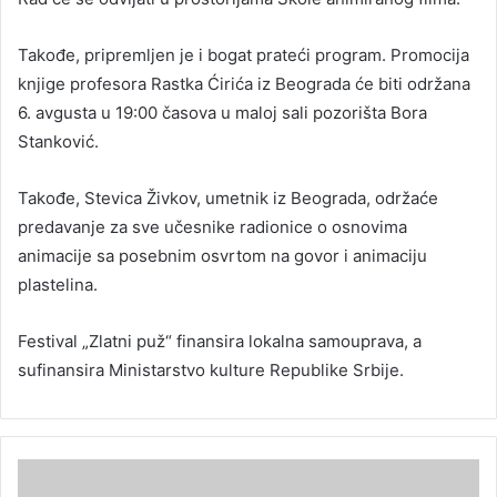
Takođe, pripremljen je i bogat prateći program. Promocija
knjige profesora Rastka Ćirića iz Beograda će biti održana
6. avgusta u 19:00 časova u maloj sali pozorišta Bora
Stanković.
Takođe, Stevica Živkov, umetnik iz Beograda, održaće
predavanje za sve učesnike radionice o osnovima
animacije sa posebnim osvrtom na govor i animaciju
plastelina.
Festival „Zlatni puž“ finansira lokalna samouprava, a
sufinansira Ministarstvo kulture Republike Srbije.